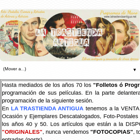
▼
Hasta mediados de los años 70 los
"Folletos ó Pro
programación de sus películas. En la parte delanter
programación de la siguiente sesión.
En
LA TRASTIENDA ANTIGUA
tenemos a la VENTA P
Ocasión y Ejemplares Descatalogados, Foto-Postales Re
los años 40 y 50.
Los artículos que están a la DIS
"ORIGINALES"
, nunca vendemos
"FOTOCOPIAS"
, 
entradas (posts).