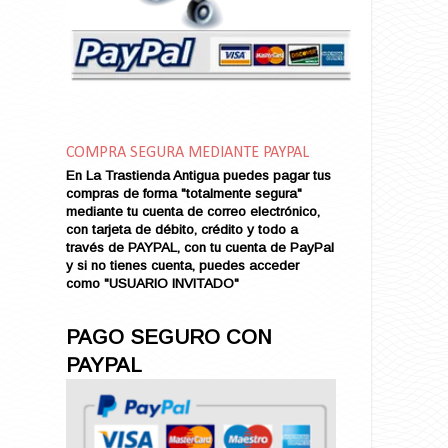
Amor en Conserva (VENDIDO)
Amor que Mata
Amor sin Refugio
Amor y Periodismo
Amores con un Extraño (VENDIDO)
Ana Karenina
COMPRA SEGURA MEDIANTE PAYPAL
Ana de Brooklyn
En La Trastienda Antigua puedes pagar tus
Ana y El Rey de Siam
compras de forma "totalmente segura"
Anatomía de un Asesinato
mediante tu cuenta de correo electrónico,
con tarjeta de débito, crédito y todo a
Andrés Harvey Millonario (VENDIDO)
través de PAYPAL, con tu cuenta de PayPal
Andrés Harvey Tenorio
y si no tienes cuenta, puedes acceder
Andrés Harvey se Enamora (VENDIDO)
como "USUARIO INVITADO"
Angel
Ansia de Amor (VENDIDO)
PAGO SEGURO CON
Aníbal
PAYPAL
Aquella Noche en Rio
Arenas Sangrientas
Argel (VENDIDO)
Armonías de Juventud (VENDIDO)