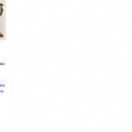
dio
cke
,
ne
,