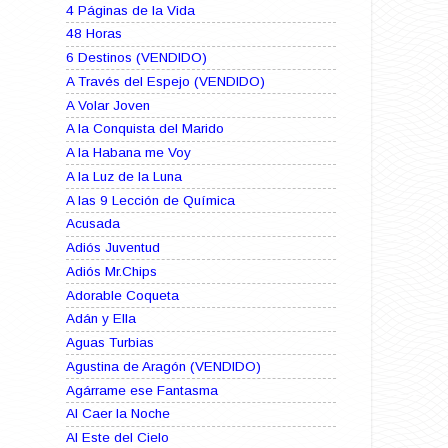
4 Páginas de la Vida
48 Horas
6 Destinos (VENDIDO)
A Través del Espejo (VENDIDO)
A Volar Joven
A la Conquista del Marido
A la Habana me Voy
A la Luz de la Luna
A las 9 Lección de Química
Acusada
Adiós Juventud
Adiós Mr.Chips
Adorable Coqueta
Adán y Ella
Aguas Turbias
Agustina de Aragón (VENDIDO)
Agárrame ese Fantasma
Al Caer la Noche
Al Este del Cielo