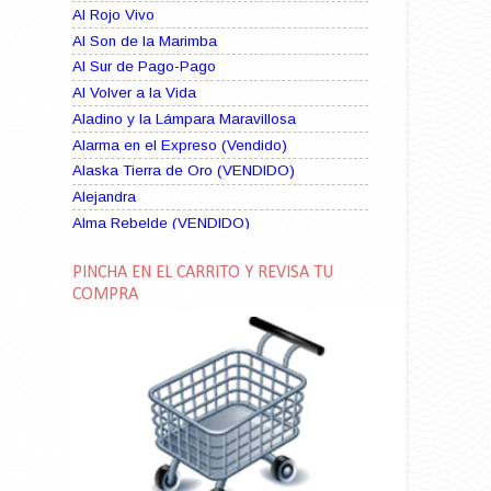
Al Rojo Vivo
Al Son de la Marimba
Al Sur de Pago-Pago
Al Volver a la Vida
Aladino y la Lámpara Maravillosa
Alarma en el Expreso (Vendido)
Alaska Tierra de Oro (VENDIDO)
Alejandra
Alma Rebelde (VENDIDO)
Alma Zíngara
PINCHA EN EL CARRITO Y REVISA TU
Alma en Suplicio (VENDIDO)
COMPRA
Almas Borrascosas
Almas en el Mar
Ama Rosa
Amame esta Noche (VENDIDO)
Amanda La Paciente Peligrosa
Amarga Victoria
Ambiciosa
Amor a Medianoche