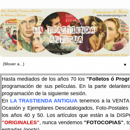
▼
Hasta mediados de los años 70 los
"Folletos ó Pro
programación de sus películas. En la parte delanter
programación de la siguiente sesión.
En
LA TRASTIENDA ANTIGUA
tenemos a la VENTA P
Ocasión y Ejemplares Descatalogados, Foto-Postales Re
los años 40 y 50.
Los artículos que están a la DIS
"ORIGINALES"
, nunca vendemos
"FOTOCOPIAS"
, 
entradas (posts).