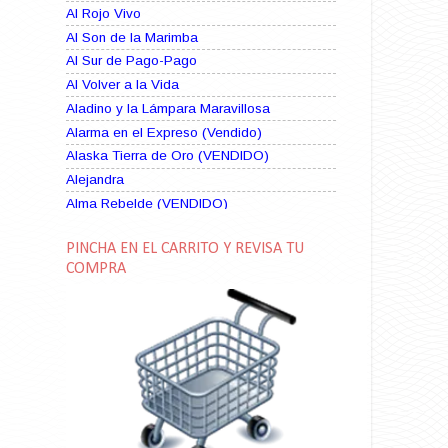
Al Rojo Vivo
Al Son de la Marimba
Al Sur de Pago-Pago
Al Volver a la Vida
Aladino y la Lámpara Maravillosa
Alarma en el Expreso (Vendido)
Alaska Tierra de Oro (VENDIDO)
Alejandra
Alma Rebelde (VENDIDO)
Alma Zíngara
PINCHA EN EL CARRITO Y REVISA TU
Alma en Suplicio (VENDIDO)
COMPRA
Almas Borrascosas
Almas en el Mar
Ama Rosa
Amame esta Noche (VENDIDO)
Amanda La Paciente Peligrosa
Amarga Victoria
Ambiciosa
Amor a Medianoche