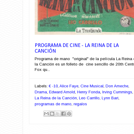
PROGRAMA DE CINE - LA REINA DE LA
CANCIÓN
Programa de mano "original" de la película La Reina
la Canción es un folleto de cine sencillo de 20th Cent
Fox qu...
Labels:
€ -10
,
Alice Faye
,
Cine Musical
,
Don Ameche
,
Drama
,
Edward Arnold
,
Henry Fonda
,
Irving Cummings
La Reina de la Canción
,
Leo Carrillo
,
Lynn Bari
,
programas de mano
,
regalos