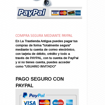
Amor en Conserva (VENDIDO)
Amor que Mata
Amor sin Refugio
Amor y Periodismo
Amores con un Extraño (VENDIDO)
Ana Karenina
COMPRA SEGURA MEDIANTE PAYPAL
Ana de Brooklyn
En La Trastienda Antigua puedes pagar tus
Ana y El Rey de Siam
compras de forma "totalmente segura"
Anatomía de un Asesinato
mediante tu cuenta de correo electrónico,
con tarjeta de débito, crédito y todo a
Andrés Harvey Millonario (VENDIDO)
través de PAYPAL, con tu cuenta de PayPal
Andrés Harvey Tenorio
y si no tienes cuenta, puedes acceder
Andrés Harvey se Enamora (VENDIDO)
como "USUARIO INVITADO"
Angel
Ansia de Amor (VENDIDO)
PAGO SEGURO CON
Aníbal
PAYPAL
Aquella Noche en Rio
Arenas Sangrientas
Argel (VENDIDO)
Armonías de Juventud (VENDIDO)