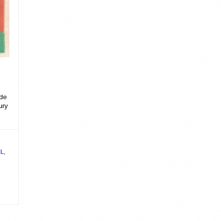
 de
ury
,
L
,