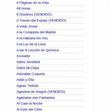
4 Páginas de la Vida
48 Horas
6 Destinos (VENDIDO)
A Través del Espejo (VENDIDO)
A Volar Joven
A la Conquista del Marido
A la Habana me Voy
A la Luz de la Luna
A las 9 Lección de Química
Acusada
Adiós Juventud
Adiós Mr.Chips
Adorable Coqueta
Adán y Ella
Aguas Turbias
Agustina de Aragón (VENDIDO)
Agárrame ese Fantasma
Al Caer la Noche
Al Este del Cielo