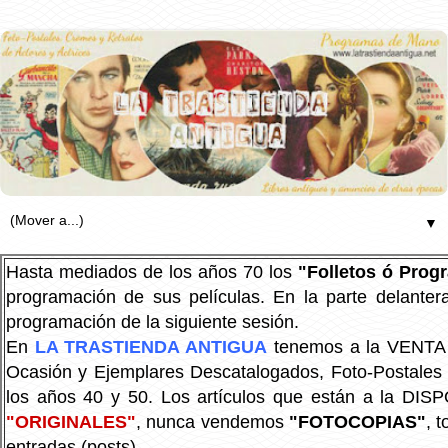
▼
Hasta mediados de los años 70 los
"Folletos ó Pro
programación de sus películas. En la parte delanter
programación de la siguiente sesión.
En
LA TRASTIENDA ANTIGUA
tenemos a la VENTA P
Ocasión y Ejemplares Descatalogados, Foto-Postales Re
los años 40 y 50.
Los artículos que están a la DIS
"ORIGINALES"
, nunca vendemos
"FOTOCOPIAS"
, 
entradas (posts).