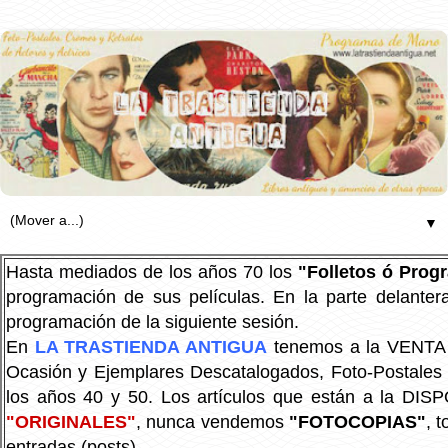
▼
Hasta mediados de los años 70 los
"Folletos ó Pro
programación de sus películas. En la parte delanter
programación de la siguiente sesión.
En
LA TRASTIENDA ANTIGUA
tenemos a la VENTA P
Ocasión y Ejemplares Descatalogados, Foto-Postales Re
los años 40 y 50.
Los artículos que están a la DIS
"ORIGINALES"
, nunca vendemos
"FOTOCOPIAS"
, 
entradas (posts).