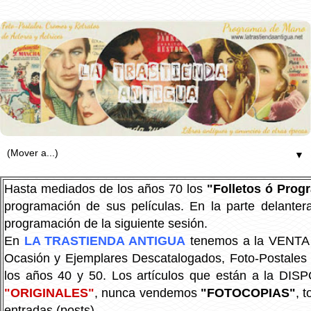
▼
Hasta mediados de los años 70 los
"Folletos ó Pro
programación de sus películas. En la parte delanter
programación de la siguiente sesión.
En
LA TRASTIENDA ANTIGUA
tenemos a la VENTA P
Ocasión y Ejemplares Descatalogados, Foto-Postales Re
los años 40 y 50.
Los artículos que están a la DIS
"ORIGINALES"
, nunca vendemos
"FOTOCOPIAS"
, 
entradas (posts).