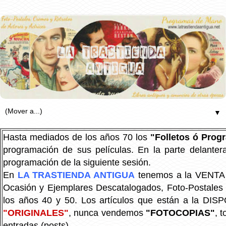
▼
Hasta mediados de los años 70 los
"Folletos ó Pro
programación de sus películas. En la parte delanter
programación de la siguiente sesión.
En
LA TRASTIENDA ANTIGUA
tenemos a la VENTA P
Ocasión y Ejemplares Descatalogados, Foto-Postales Re
los años 40 y 50.
Los artículos que están a la DIS
"ORIGINALES"
, nunca vendemos
"FOTOCOPIAS"
, 
entradas (posts).