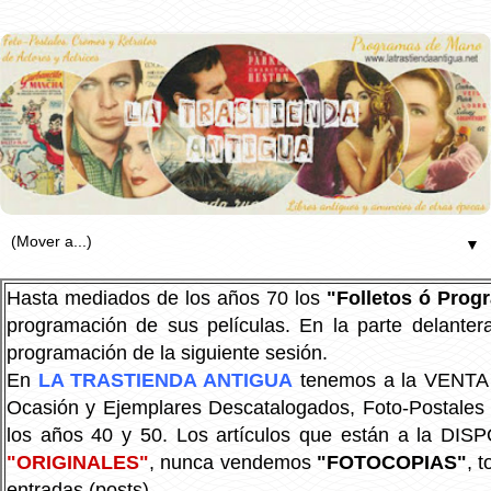
▼
Hasta mediados de los años 70 los
"Folletos ó Pro
programación de sus películas. En la parte delanter
programación de la siguiente sesión.
En
LA TRASTIENDA ANTIGUA
tenemos a la VENTA P
Ocasión y Ejemplares Descatalogados, Foto-Postales Re
los años 40 y 50.
Los artículos que están a la DIS
"ORIGINALES"
, nunca vendemos
"FOTOCOPIAS"
, 
entradas (posts).