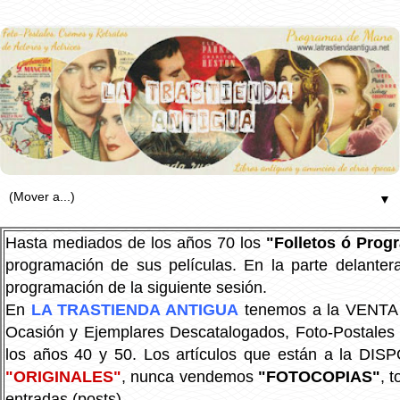
▼
Hasta mediados de los años 70 los
"Folletos ó Pro
programación de sus películas. En la parte delanter
programación de la siguiente sesión.
En
LA TRASTIENDA ANTIGUA
tenemos a la VENTA P
Ocasión y Ejemplares Descatalogados, Foto-Postales Re
los años 40 y 50.
Los artículos que están a la DIS
"ORIGINALES"
, nunca vendemos
"FOTOCOPIAS"
, 
entradas (posts).