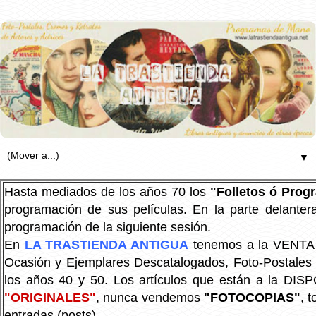
▼
Hasta mediados de los años 70 los
"Folletos ó Pro
programación de sus películas. En la parte delanter
programación de la siguiente sesión.
En
LA TRASTIENDA ANTIGUA
tenemos a la VENTA P
Ocasión y Ejemplares Descatalogados, Foto-Postales Re
los años 40 y 50.
Los artículos que están a la DIS
"ORIGINALES"
, nunca vendemos
"FOTOCOPIAS"
, 
entradas (posts).