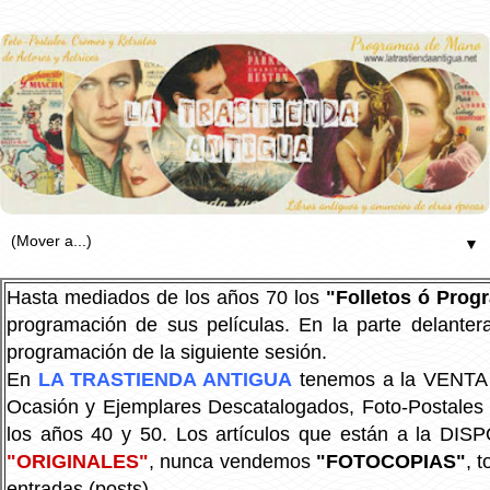
▼
Hasta mediados de los años 70 los
"Folletos ó Pro
programación de sus películas. En la parte delanter
programación de la siguiente sesión.
En
LA TRASTIENDA ANTIGUA
tenemos a la VENTA P
Ocasión y Ejemplares Descatalogados, Foto-Postales Re
los años 40 y 50.
Los artículos que están a la DIS
"ORIGINALES"
, nunca vendemos
"FOTOCOPIAS"
, 
entradas (posts).