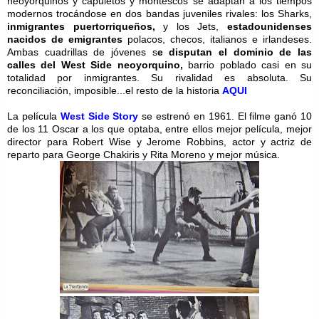
neoyorquinos y capuletos y montescos se adaptan a los tiempos
modernos trocándose en dos bandas juveniles rivales: los Sharks,
inmigrantes puertorriqueños,
y los Jets,
estadounidenses
nacidos de emigrantes
polacos, checos, italianos e irlandeses.
Ambas cuadrillas de jóvenes s
e disputan el dominio de las
calles del West Side neoyorquino,
barrio poblado casi en su
totalidad por inmigrantes. Su rivalidad es absoluta. Su
reconciliación, imposible...el resto de la historia
AQUI
La película
West Side Story
se estrenó en 1961
. El filme ganó 10
de los 11 Oscar a los que optaba, entre ellos mejor película, mejor
director para Robert Wise y Jerome Robbins, actor y actriz de
reparto para George Chakiris y Rita Moreno y mejor música.