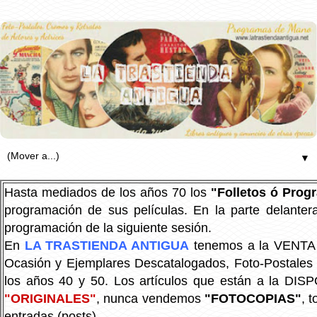
▼
Hasta mediados de los años 70 los
"Folletos ó Pro
programación de sus películas. En la parte delanter
programación de la siguiente sesión.
En
LA TRASTIENDA ANTIGUA
tenemos a la VENTA P
Ocasión y Ejemplares Descatalogados, Foto-Postales Re
los años 40 y 50.
Los artículos que están a la DIS
"ORIGINALES"
, nunca vendemos
"FOTOCOPIAS"
, 
entradas (posts).