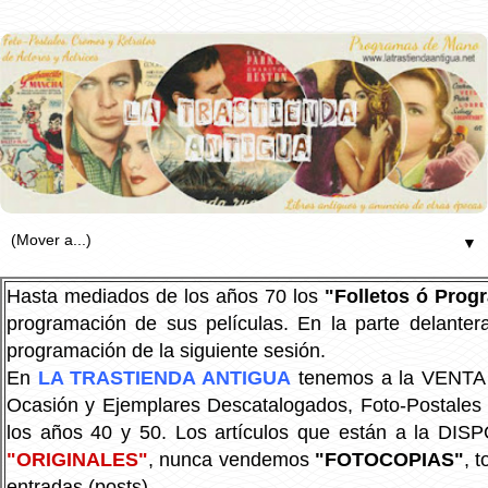
▼
Hasta mediados de los años 70 los
"Folletos ó Pro
programación de sus películas. En la parte delanter
programación de la siguiente sesión.
En
LA TRASTIENDA ANTIGUA
tenemos a la VENTA P
Ocasión y Ejemplares Descatalogados, Foto-Postales Re
los años 40 y 50.
Los artículos que están a la DIS
"ORIGINALES"
, nunca vendemos
"FOTOCOPIAS"
, 
entradas (posts).