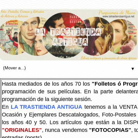
▼
Hasta mediados de los años 70 los
"Folletos ó Pro
programación de sus películas. En la parte delanter
programación de la siguiente sesión.
En
LA TRASTIENDA ANTIGUA
tenemos a la VENTA P
Ocasión y Ejemplares Descatalogados, Foto-Postales Re
los años 40 y 50.
Los artículos que están a la DIS
"ORIGINALES"
, nunca vendemos
"FOTOCOPIAS"
, 
entradas (posts).