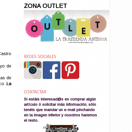
ZONA OUTLET
Castro
REDES SOCIALES
ayo de
tas de
dico
La
CONTACTAR
Si estáis interesad@s en comprar algún
artículo ó solicitar más información, sólo
tenéis que mandar un e-mail pinchando
en la imagen
inferior y nosotros haremos
el resto
.