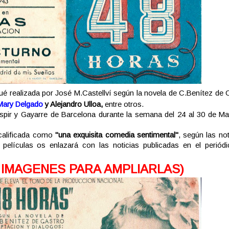
ué realizada por José M.Castellví según la novela de C.Benítez de 
Mary Delgado
y Alejandro Ulloa,
entre otros.
espir y Gayarre de Barcelona durante la semana del 24 al 30 de M
 calificada como
"una exquisita comedia sentimental"
, según las no
s películas os enlazará con las noticias publicadas en el perió
 IMAGENES PARA AMPLIARLAS)