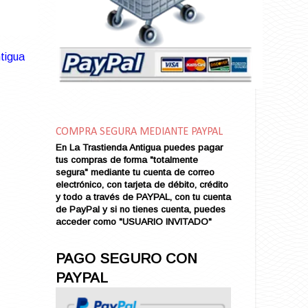
Amarga Victoria
Ambiciosa
Amor a Medianoche
Amor en Conserva (VENDIDO)
tigua
Amor que Mata
Amor sin Refugio
Amor y Periodismo
Amores con un Extraño (VENDIDO)
Ana Karenina
COMPRA SEGURA MEDIANTE PAYPAL
Ana de Brooklyn
En La Trastienda Antigua puedes pagar
tus compras de forma "totalmente
Ana y El Rey de Siam
segura" mediante tu cuenta de correo
Anatomía de un Asesinato
electrónico, con tarjeta de débito, crédito
Andrés Harvey Millonario (VENDIDO)
y todo a través de PAYPAL, con tu cuenta
de PayPal y si no tienes cuenta, puedes
Andrés Harvey Tenorio
acceder como "USUARIO INVITADO"
Andrés Harvey se Enamora (VENDIDO)
Angel
PAGO SEGURO CON
Ansia de Amor (VENDIDO)
PAYPAL
Aníbal
Aquella Noche en Rio