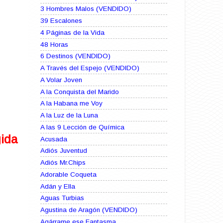
3 Hombres Malos (VENDIDO)
39 Escalones
4 Páginas de la Vida
48 Horas
6 Destinos (VENDIDO)
A Través del Espejo (VENDIDO)
A Volar Joven
A la Conquista del Marido
A la Habana me Voy
A la Luz de la Luna
A las 9 Lección de Química
gida
Acusada
Adiós Juventud
Adiós Mr.Chips
Adorable Coqueta
Adán y Ella
Aguas Turbias
Agustina de Aragón (VENDIDO)
Agárrame ese Fantasma