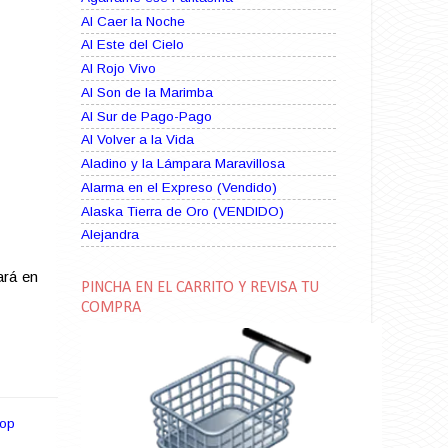
Al Caer la Noche
Al Este del Cielo
Al Rojo Vivo
Al Son de la Marimba
Al Sur de Pago-Pago
Al Volver a la Vida
Aladino y la Lámpara Maravillosa
Alarma en el Expreso (Vendido)
Alaska Tierra de Oro (VENDIDO)
Alejandra
Alma Rebelde (VENDIDO)
ará en
Alma Zíngara
PINCHA EN EL CARRITO Y REVISA TU
Alma en Suplicio (VENDIDO)
COMPRA
Almas Borrascosas
Almas en el Mar
Ama Rosa
Amame esta Noche (VENDIDO)
pop
Amanda La Paciente Peligrosa