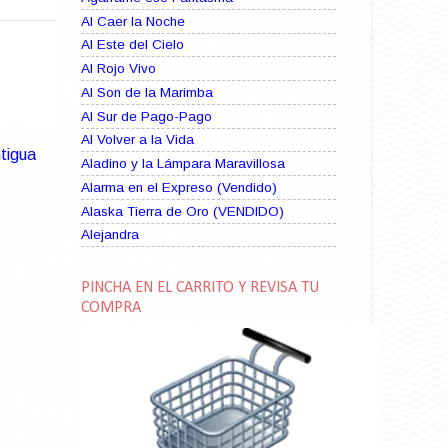
Al Caer la Noche
Al Este del Cielo
Al Rojo Vivo
Al Son de la Marimba
Al Sur de Pago-Pago
Al Volver a la Vida
tigua
Aladino y la Lámpara Maravillosa
Alarma en el Expreso (Vendido)
Alaska Tierra de Oro (VENDIDO)
Alejandra
Alma Rebelde (VENDIDO)
Alma Zíngara
PINCHA EN EL CARRITO Y REVISA TU
Alma en Suplicio (VENDIDO)
COMPRA
Almas Borrascosas
Almas en el Mar
Ama Rosa
Amame esta Noche (VENDIDO)
Amanda La Paciente Peligrosa