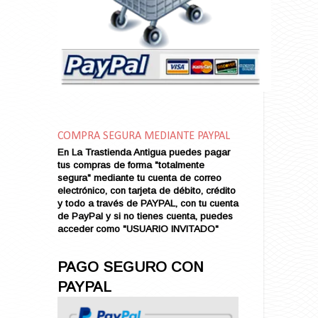
Amarga Victoria
Ambiciosa
Amor a Medianoche
Amor en Conserva (VENDIDO)
Amor que Mata
Amor sin Refugio
Amor y Periodismo
Amores con un Extraño (VENDIDO)
Ana Karenina
COMPRA SEGURA MEDIANTE PAYPAL
Ana de Brooklyn
En La Trastienda Antigua puedes pagar
tus compras de forma "totalmente
Ana y El Rey de Siam
segura" mediante tu cuenta de correo
Anatomía de un Asesinato
electrónico, con tarjeta de débito, crédito
Andrés Harvey Millonario (VENDIDO)
y todo a través de PAYPAL, con tu cuenta
de PayPal y si no tienes cuenta, puedes
Andrés Harvey Tenorio
acceder como "USUARIO INVITADO"
Andrés Harvey se Enamora (VENDIDO)
Angel
PAGO SEGURO CON
Ansia de Amor (VENDIDO)
PAYPAL
Aníbal
Aquella Noche en Rio