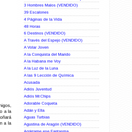
3 Hombres Malos (VENDIDO)
39 Escalones
4 Páginas de la Vida
48 Horas
6 Destinos (VENDIDO)
A Través del Espejo (VENDIDO)
A Volar Joven
A la Conquista del Marido
A la Habana me Voy
A la Luz de la Luna
A las 9 Lección de Química
Acusada
Adiós Juventud
Adiós Mr.Chips
Adorable Coqueta
migos,
Adán y Ella
o a la
Soñará
Aguas Turbias
n a la
Agustina de Aragón (VENDIDO)
Agárrame ese Fantasma