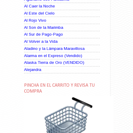
Al Caer la Noche
Al Este del Cielo
Al Rojo Vivo
Al Son de la Marimba
Al Sur de Pago-Pago
Al Volver a la Vida
Aladino y la Lámpara Maravillosa
Alarma en el Expreso (Vendido)
Alaska Tierra de Oro (VENDIDO)
Alejandra
Alma Rebelde (VENDIDO)
Alma Zíngara
PINCHA EN EL CARRITO Y REVISA TU
Alma en Suplicio (VENDIDO)
COMPRA
Almas Borrascosas
Almas en el Mar
Ama Rosa
Amame esta Noche (VENDIDO)
Amanda La Paciente Peligrosa