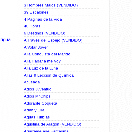
3 Hombres Malos (VENDIDO)
39 Escalones
4 Páginas de la Vida
48 Horas
6 Destinos (VENDIDO)
tigua
A Través del Espejo (VENDIDO)
A Volar Joven
A la Conquista del Marido
A la Habana me Voy
A la Luz de la Luna
A las 9 Lección de Química
Acusada
Adiós Juventud
Adiós Mr.Chips
Adorable Coqueta
Adán y Ella
Aguas Turbias
Agustina de Aragón (VENDIDO)
Agárrame ese Fantasma