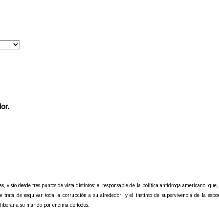
or.
, visto desde tres puntos de vista distintos: el responsable de la política antidroga americano, que,
 trata de esquivar toda la corrupción a su alrededor; y el instinto de supervivencia de la esp
y liberar a su marido por encima de todos.