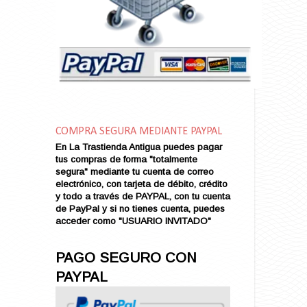
Amarga Victoria
Ambiciosa
Amor a Medianoche
Amor en Conserva (VENDIDO)
Amor que Mata
Amor sin Refugio
Amor y Periodismo
Amores con un Extraño (VENDIDO)
Ana Karenina
COMPRA SEGURA MEDIANTE PAYPAL
Ana de Brooklyn
En La Trastienda Antigua puedes pagar
tus compras de forma "totalmente
Ana y El Rey de Siam
segura" mediante tu cuenta de correo
Anatomía de un Asesinato
electrónico, con tarjeta de débito, crédito
Andrés Harvey Millonario (VENDIDO)
y todo a través de PAYPAL, con tu cuenta
de PayPal y si no tienes cuenta, puedes
Andrés Harvey Tenorio
acceder como "USUARIO INVITADO"
Andrés Harvey se Enamora (VENDIDO)
Angel
PAGO SEGURO CON
Ansia de Amor (VENDIDO)
PAYPAL
Aníbal
Aquella Noche en Rio