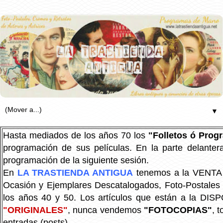
▼
Hasta mediados de los años 70 los
"Folletos ó Pro
programación de sus películas. En la parte delanter
programación de la siguiente sesión.
En
LA TRASTIENDA ANTIGUA
tenemos a la VENTA P
Ocasión y Ejemplares Descatalogados, Foto-Postales Re
los años 40 y 50.
Los artículos que están a la DIS
"ORIGINALES"
, nunca vendemos
"FOTOCOPIAS"
, 
entradas (posts).