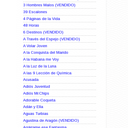
3 Hombres Malos (VENDIDO)
39 Escalones
4 Páginas de la Vida
48 Horas
6 Destinos (VENDIDO)
A Través del Espejo (VENDIDO)
A Volar Joven
A la Conquista del Marido
A la Habana me Voy
A la Luz de la Luna
A las 9 Lección de Química
Acusada
Adiós Juventud
Adiós Mr.Chips
Adorable Coqueta
Adán y Ella
Aguas Turbias
Agustina de Aragón (VENDIDO)
Agárrame ese Fantasma