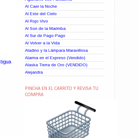
Al Caer la Noche
Al Este del Cielo
Al Rojo Vivo
Al Son de la Marimba
Al Sur de Pago-Pago
Al Volver a la Vida
Aladino y la Lámpara Maravillosa
Alarma en el Expreso (Vendido)
tigua
Alaska Tierra de Oro (VENDIDO)
Alejandra
Alma Rebelde (VENDIDO)
Alma Zíngara
PINCHA EN EL CARRITO Y REVISA TU
Alma en Suplicio (VENDIDO)
COMPRA
Almas Borrascosas
Almas en el Mar
Ama Rosa
Amame esta Noche (VENDIDO)
Amanda La Paciente Peligrosa