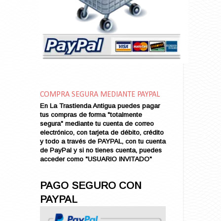
Amarga Victoria
Ambiciosa
Amor a Medianoche
Amor en Conserva (VENDIDO)
Amor que Mata
Amor sin Refugio
Amor y Periodismo
Amores con un Extraño (VENDIDO)
Ana Karenina
COMPRA SEGURA MEDIANTE PAYPAL
Ana de Brooklyn
En La Trastienda Antigua puedes pagar
tus compras de forma "totalmente
Ana y El Rey de Siam
segura" mediante tu cuenta de correo
Anatomía de un Asesinato
electrónico, con tarjeta de débito, crédito
Andrés Harvey Millonario (VENDIDO)
y todo a través de PAYPAL, con tu cuenta
de PayPal y si no tienes cuenta, puedes
Andrés Harvey Tenorio
acceder como "USUARIO INVITADO"
Andrés Harvey se Enamora (VENDIDO)
Angel
PAGO SEGURO CON
Ansia de Amor (VENDIDO)
PAYPAL
Aníbal
Aquella Noche en Rio