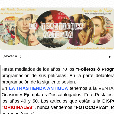
▼
Hasta mediados de los años 70 los
"Folletos ó Pro
programación de sus películas. En la parte delanter
programación de la siguiente sesión.
En
LA TRASTIENDA ANTIGUA
tenemos a la VENTA P
Ocasión y Ejemplares Descatalogados, Foto-Postales Re
los años 40 y 50.
Los artículos que están a la DIS
"ORIGINALES"
, nunca vendemos
"FOTOCOPIAS"
, 
entradas (posts).