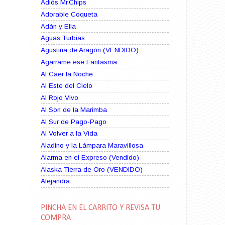
Adiós Mr.Chips
Adorable Coqueta
Adán y Ella
Aguas Turbias
Agustina de Aragón (VENDIDO)
Agárrame ese Fantasma
Al Caer la Noche
Al Este del Cielo
Al Rojo Vivo
Al Son de la Marimba
Al Sur de Pago-Pago
Al Volver a la Vida
Aladino y la Lámpara Maravillosa
Alarma en el Expreso (Vendido)
Alaska Tierra de Oro (VENDIDO)
Alejandra
Alma Rebelde (VENDIDO)
Alma Zíngara
PINCHA EN EL CARRITO Y REVISA TU
Alma en Suplicio (VENDIDO)
COMPRA