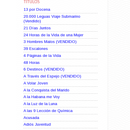
TÍTULOS
13 por Docena
20.000 Leguas Viaje Submarino
(Vendido)
21 Días Juntos
24 Horas de la Vida de una Mujer
3 Hombres Malos (VENDIDO)
39 Escalones
4 Páginas de la Vida
48 Horas
6 Destinos (VENDIDO)
A Través del Espejo (VENDIDO)
A Volar Joven
A la Conquista del Marido
A la Habana me Voy
A la Luz de la Luna
A las 9 Lección de Química
Acusada
Adiós Juventud