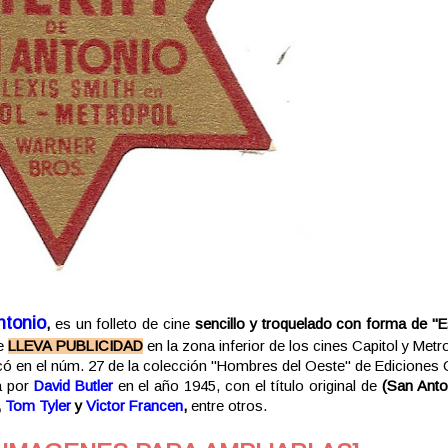
ntonio
,
es un folleto de cine
sencillo y troquelado con forma de "Es
e
LLEVA PUBLICIDAD
en la zona inferior de los cines Capitol y Metro
icó en el núm. 27 de la colección "Hombres del Oeste" de Ediciones C
da por
David Butler
en el año 1945, con el título original de
(San Anto
,
Tom Tyler
y
Victor Francen
,
entre otros.