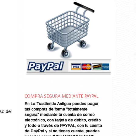
Almas Borrascosas
Almas en el Mar
Ama Rosa
Amame esta Noche (VENDIDO)
Amanda La Paciente Peligrosa
Amarga Victoria
Ambiciosa
Amor a Medianoche
Amor en Conserva (VENDIDO)
Amor que Mata
Amor sin Refugio
Amor y Periodismo
Amores con un Extraño (VENDIDO)
Ana Karenina
COMPRA SEGURA MEDIANTE PAYPAL
Ana de Brooklyn
En La Trastienda Antigua puedes pagar
tus compras de forma "totalmente
Ana y El Rey de Siam
so del
segura" mediante tu cuenta de correo
Anatomía de un Asesinato
electrónico, con tarjeta de débito, crédito
Andrés Harvey Millonario (VENDIDO)
y todo a través de PAYPAL, con tu cuenta
de PayPal y si no tienes cuenta, puedes
Andrés Harvey Tenorio