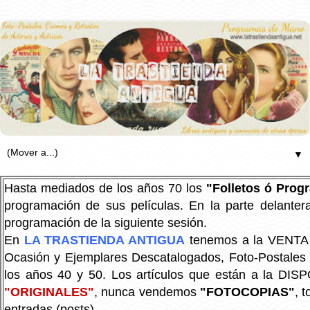
▼
Hasta mediados de los años 70 los
"Folletos ó Pro
programación de sus películas. En la parte delanter
programación de la siguiente sesión.
En
LA TRASTIENDA ANTIGUA
tenemos a la VENTA P
Ocasión y Ejemplares Descatalogados, Foto-Postales Re
los años 40 y 50.
Los artículos que están a la DIS
"ORIGINALES"
, nunca vendemos
"FOTOCOPIAS"
, 
entradas (posts).