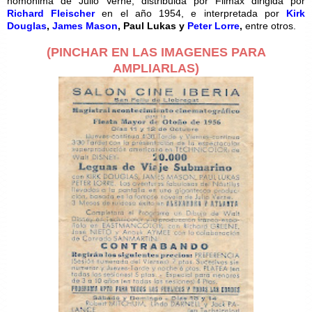
homónima de Julio Verne, distribuida por Filmax dirigida por
Richard Fleischer
en el año 1954, e interpretada por
Kirk
Douglas
,
James Mason
, Paul Lukas y
Peter Lorre
,
entre otros.
(PINCHAR EN LAS IMAGENES PARA
AMPLIARLAS)