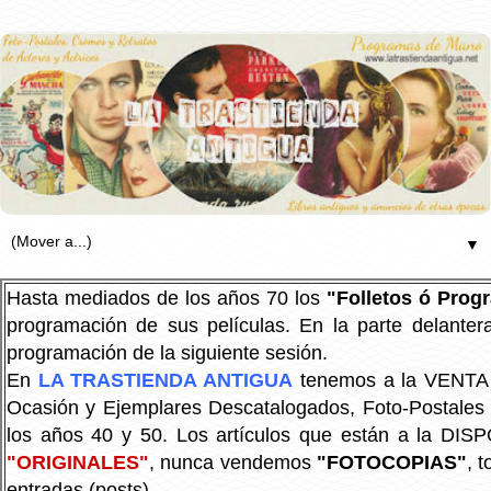
▼
Hasta mediados de los años 70 los
"Folletos ó Pro
programación de sus películas. En la parte delanter
programación de la siguiente sesión.
En
LA TRASTIENDA ANTIGUA
tenemos a la VENTA P
Ocasión y Ejemplares Descatalogados, Foto-Postales Re
los años 40 y 50.
Los artículos que están a la DIS
"ORIGINALES"
, nunca vendemos
"FOTOCOPIAS"
, 
entradas (posts).