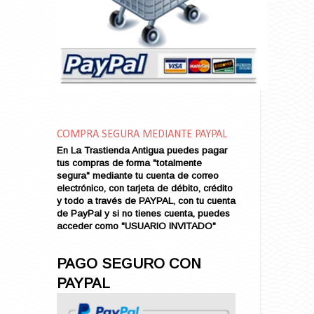
Amarga Victoria
Ambiciosa
Amor a Medianoche
Amor en Conserva (VENDIDO)
Amor que Mata
Amor sin Refugio
Amor y Periodismo
Amores con un Extraño (VENDIDO)
Ana Karenina
COMPRA SEGURA MEDIANTE PAYPAL
Ana de Brooklyn
En La Trastienda Antigua puedes pagar
tus compras de forma "totalmente
Ana y El Rey de Siam
segura" mediante tu cuenta de correo
Anatomía de un Asesinato
electrónico, con tarjeta de débito, crédito
Andrés Harvey Millonario (VENDIDO)
y todo a través de PAYPAL, con tu cuenta
de PayPal y si no tienes cuenta, puedes
Andrés Harvey Tenorio
acceder como "USUARIO INVITADO"
Andrés Harvey se Enamora (VENDIDO)
Angel
PAGO SEGURO CON
Ansia de Amor (VENDIDO)
PAYPAL
Aníbal
Aquella Noche en Rio