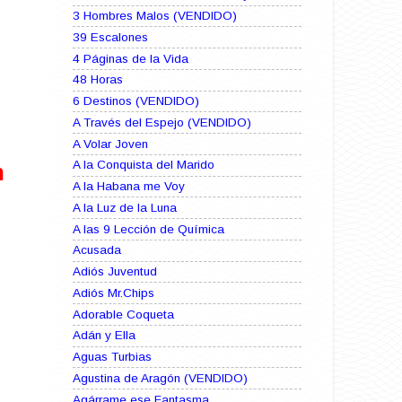
3 Hombres Malos (VENDIDO)
39 Escalones
4 Páginas de la Vida
48 Horas
6 Destinos (VENDIDO)
A Través del Espejo (VENDIDO)
A Volar Joven
A la Conquista del Marido
n
A la Habana me Voy
A la Luz de la Luna
A las 9 Lección de Química
Acusada
Adiós Juventud
Adiós Mr.Chips
Adorable Coqueta
Adán y Ella
Aguas Turbias
Agustina de Aragón (VENDIDO)
Agárrame ese Fantasma