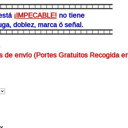
está
¡IMPECABLE!
no tiene
ga, doblez, marca ó señal.
s de envío (Portes Gratuitos Recogida e
or