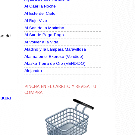
Al Caer la Noche
Al Este del Cielo
Al Rojo Vivo
Al Son de la Marimba
Al Sur de Pago-Pago
so del
Al Volver a la Vida
Aladino y la Lámpara Maravillosa
Alarma en el Expreso (Vendido)
Alaska Tierra de Oro (VENDIDO)
Alejandra
Alma Rebelde (VENDIDO)
Alma Zíngara
PINCHA EN EL CARRITO Y REVISA TU
Alma en Suplicio (VENDIDO)
COMPRA
tigua
Almas Borrascosas
Almas en el Mar
Ama Rosa
Amame esta Noche (VENDIDO)
Amanda La Paciente Peligrosa