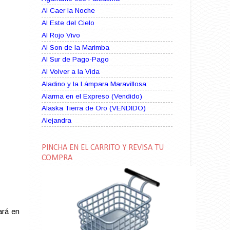
Al Caer la Noche
Al Este del Cielo
Al Rojo Vivo
Al Son de la Marimba
Al Sur de Pago-Pago
Al Volver a la Vida
Aladino y la Lámpara Maravillosa
Alarma en el Expreso (Vendido)
Alaska Tierra de Oro (VENDIDO)
Alejandra
Alma Rebelde (VENDIDO)
Alma Zíngara
PINCHA EN EL CARRITO Y REVISA TU
Alma en Suplicio (VENDIDO)
COMPRA
Almas Borrascosas
Almas en el Mar
Ama Rosa
Amame esta Noche (VENDIDO)
ará en
Amanda La Paciente Peligrosa