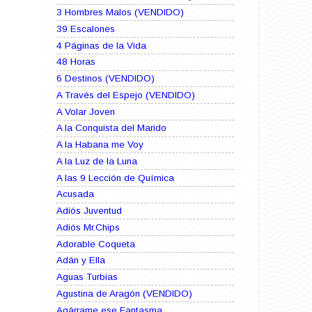
3 Hombres Malos (VENDIDO)
39 Escalones
4 Páginas de la Vida
48 Horas
6 Destinos (VENDIDO)
A Través del Espejo (VENDIDO)
A Volar Joven
A la Conquista del Marido
A la Habana me Voy
A la Luz de la Luna
A las 9 Lección de Química
Acusada
Adiós Juventud
Adiós Mr.Chips
Adorable Coqueta
Adán y Ella
Aguas Turbias
Agustina de Aragón (VENDIDO)
Agárrame ese Fantasma