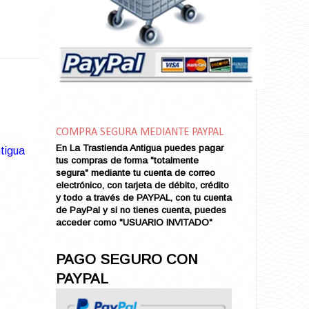
Amarga Victoria
Ambiciosa
Amor a Medianoche
Amor en Conserva (VENDIDO)
Amor que Mata
Amor sin Refugio
Amor y Periodismo
Amores con un Extraño (VENDIDO)
Ana Karenina
COMPRA SEGURA MEDIANTE PAYPAL
Ana de Brooklyn
En La Trastienda Antigua puedes pagar
tigua
tus compras de forma "totalmente
Ana y El Rey de Siam
segura" mediante tu cuenta de correo
Anatomía de un Asesinato
electrónico, con tarjeta de débito, crédito
Andrés Harvey Millonario (VENDIDO)
y todo a través de PAYPAL, con tu cuenta
de PayPal y si no tienes cuenta, puedes
Andrés Harvey Tenorio
acceder como "USUARIO INVITADO"
Andrés Harvey se Enamora (VENDIDO)
Angel
PAGO SEGURO CON
Ansia de Amor (VENDIDO)
PAYPAL
Aníbal
Aquella Noche en Rio