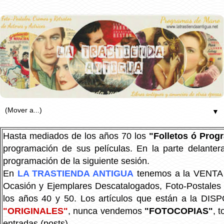
▼
Hasta mediados de los años 70 los
"Folletos ó Pro
programación de sus películas. En la parte delanter
programación de la siguiente sesión.
En
LA TRASTIENDA ANTIGUA
tenemos a la VENTA P
Ocasión y Ejemplares Descatalogados, Foto-Postales Re
los años 40 y 50.
Los artículos que están a la DIS
"ORIGINALES"
, nunca vendemos
"FOTOCOPIAS"
, 
entradas (posts).