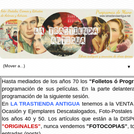
▼
Hasta mediados de los años 70 los
"Folletos ó Pro
programación de sus películas. En la parte delanter
programación de la siguiente sesión.
En
LA TRASTIENDA ANTIGUA
tenemos a la VENTA P
Ocasión y Ejemplares Descatalogados, Foto-Postales Re
los años 40 y 50.
Los artículos que están a la DIS
"ORIGINALES"
, nunca vendemos
"FOTOCOPIAS"
, 
entradas (posts).