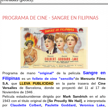
PROGRAMA DE CINE - SANGRE EN FILIPINAS
Sangre en
Programa de mano
"original"
de la película
Filipinas
es un
folleto de cine "sencillo"
de
Mercurio Films
S.A.
que
LLEVA PUBLICIDAD
en la parte trasera del
Cine
Versalles
de Barcelona, donde se proyectó del 11 al 17 de
Noviembre de 1946 .
Película estadounidense dirigida por
Mark Sandrich
en el año
1943 con el título original de
[
So Proudly We Hail]
, e interpretada
por
Claudette Colbert
,
Paulette Goddard
,
Veronica Lake
,