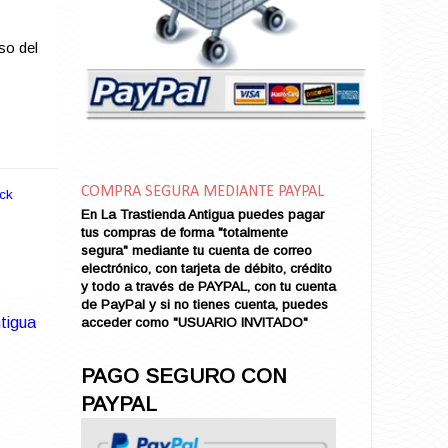
Amarga Victoria
Ambiciosa
so del
Amor a Medianoche
Amor en Conserva (VENDIDO)
Amor que Mata
Amor sin Refugio
Amor y Periodismo
Amores con un Extraño (VENDIDO)
Ana Karenina
COMPRA SEGURA MEDIANTE PAYPAL
ck
Ana de Brooklyn
En La Trastienda Antigua puedes pagar
tus compras de forma "totalmente
Ana y El Rey de Siam
segura" mediante tu cuenta de correo
Anatomía de un Asesinato
electrónico, con tarjeta de débito, crédito
Andrés Harvey Millonario (VENDIDO)
y todo a través de PAYPAL, con tu cuenta
de PayPal y si no tienes cuenta, puedes
Andrés Harvey Tenorio
tigua
acceder como "USUARIO INVITADO"
Andrés Harvey se Enamora (VENDIDO)
Angel
PAGO SEGURO CON
Ansia de Amor (VENDIDO)
PAYPAL
Aníbal
Aquella Noche en Rio