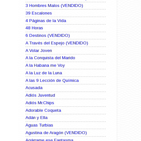
3 Hombres Malos (VENDIDO)
39 Escalones
4 Páginas de la Vida
48 Horas
6 Destinos (VENDIDO)
A Través del Espejo (VENDIDO)
A Volar Joven
A la Conquista del Marido
A la Habana me Voy
A la Luz de la Luna
A las 9 Lección de Química
Acusada
Adiós Juventud
Adiós Mr.Chips
Adorable Coqueta
Adán y Ella
Aguas Turbias
Agustina de Aragón (VENDIDO)
Agárrame ese Fantasma