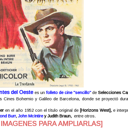
ntes del Oeste
es un
folleto de cine "sencillo"
de
Selecciones Cap
os Cines Bohemio y Galileo de Barcelona, donde se proyectó dura
er
en el año 1952 con el título original de
[
Horizons West],
e interp
ond Burr
,
John McIntire
y Judith Braun,
entre otros.
 IMAGENES PARA AMPLIARLAS]