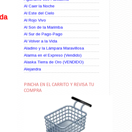
Al Caer la Noche
Al Este del Cielo
ida
Al Rojo Vivo
Al Son de la Marimba
Al Sur de Pago-Pago
Al Volver a la Vida
Aladino y la Lámpara Maravillosa
Alarma en el Expreso (Vendido)
Alaska Tierra de Oro (VENDIDO)
Alejandra
Alma Rebelde (VENDIDO)
Alma Zíngara
PINCHA EN EL CARRITO Y REVISA TU
Alma en Suplicio (VENDIDO)
COMPRA
Almas Borrascosas
Almas en el Mar
Ama Rosa
Amame esta Noche (VENDIDO)
Amanda La Paciente Peligrosa