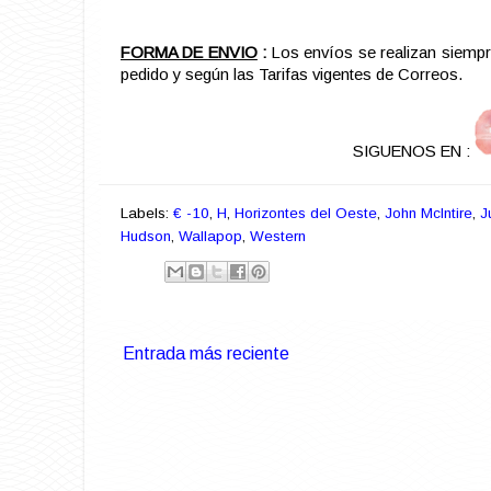
FORMA DE ENVIO
:
Los envíos se realizan siemp
pedido y según las Tarifas vigentes de Correos.
SIGUENOS EN :
Labels:
€ -10
,
H
,
Horizontes del Oeste
,
John McIntire
,
J
Hudson
,
Wallapop
,
Western
Entrada más reciente