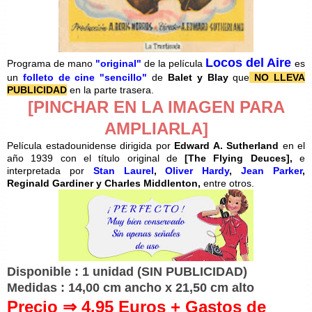
Locos del Aire
Programa de mano
"original"
de la película
es
un
folleto de cine "sencillo"
de
Balet y Blay
que
NO LLEVA
PUBLICIDAD
en la parte trasera.
[PINCHAR EN LA IMAGEN PARA
AMPLIARLA]
Película estadounidense dirigida por
Edward A. Sutherland
en el
año 1939 con el título original de
[
The Flying Deuces],
e
interpretada por
Stan Laurel
,
Oliver Hardy
,
Jean Parker
,
Reginald Gardiner y
Charles Middlenton,
entre otros.
Disponible : 1 unidad
(SIN PUBLICIDAD)
Medidas : 14,00 cm ancho x 21,50 cm alto
Precio ⇒ 4,95 Euros + Gastos de