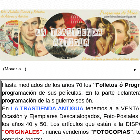
▼
Hasta mediados de los años 70 los
"Folletos ó Pro
programación de sus películas. En la parte delanter
programación de la siguiente sesión.
En
LA TRASTIENDA ANTIGUA
tenemos a la VENTA P
Ocasión y Ejemplares Descatalogados, Foto-Postales Re
los años 40 y 50.
Los artículos que están a la DIS
"ORIGINALES"
, nunca vendemos
"FOTOCOPIAS"
, 
entradas (posts).