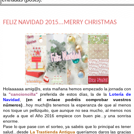
FELIZ NAVIDAD 2015...MERRY CHRISTMAS
Holaaaaaa amig@s, esta mañana hemos empezado la jornada con
la
"cancioncilla"
preferida de estos días, la de la
Lotería de
Navidad
,
(en el enlace podréis comprobar vuestros
números)
...hoy
much@s tenemos la esperanza de que al menos
nos toque un pellizquito, que aunque no sea mucho, al menos nos
ayude a que el Año 2016 empiece con buen pie...y una sonrisa
enorme.
Pase lo que pase con el sorteo, ya sabéis que lo principal es tener
salud...desde
La Trastienda Antigua
queríamos daros las gracias