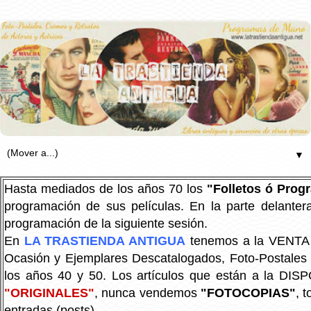
▼
Hasta mediados de los años 70 los
"Folletos ó Pro
programación de sus películas. En la parte delanter
programación de la siguiente sesión.
En
LA TRASTIENDA ANTIGUA
tenemos a la VENTA P
Ocasión y Ejemplares Descatalogados, Foto-Postales Re
los años 40 y 50.
Los artículos que están a la DIS
"ORIGINALES"
, nunca vendemos
"FOTOCOPIAS"
, 
entradas (posts).