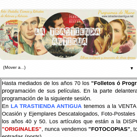
▼
Hasta mediados de los años 70 los
"Folletos ó Pro
programación de sus películas. En la parte delanter
programación de la siguiente sesión.
En
LA TRASTIENDA ANTIGUA
tenemos a la VENTA P
Ocasión y Ejemplares Descatalogados, Foto-Postales Re
los años 40 y 50.
Los artículos que están a la DIS
"ORIGINALES"
, nunca vendemos
"FOTOCOPIAS"
, 
entradas (posts).