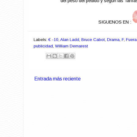
del peso del pedido y según las Tarif
SIGUENOS EN :
Labels:
€ -10
,
Alan Ladd
,
Bruce Cabot
,
Drama
,
F
,
Fuera
publicidad
,
William Demarest
Entrada más reciente