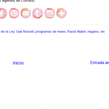
as vigentes de Correos.
 de la Ley
,
Gail Russell
,
programas de mano
,
Raoul Walsh
,
regalos
,
sin
Inicio
Entrada an