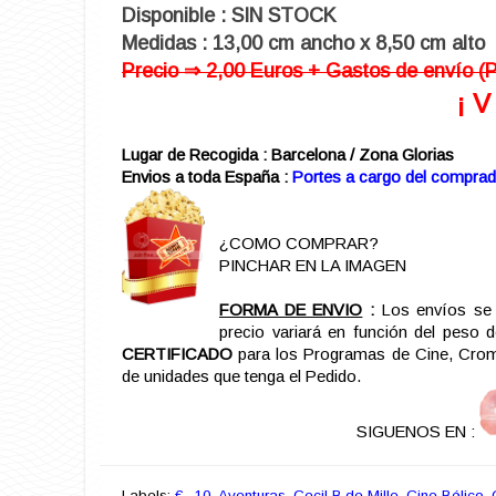
Disponible : SIN STOCK
Medidas : 13,00 cm ancho x 8,50 cm alto
Precio ⇒ 2,00 Euros + Gastos de envío (P
¡ 
Lugar de Recogida : Barcelona / Zona Glorias
Envios a toda España :
Portes a cargo del comprad
¿COMO COMPRAR?
PINCHAR EN LA IMAGEN
FORMA DE ENVIO
:
Los envíos se 
precio variará en función del peso 
CERTIFICADO
para los Programas de Cine, Cromo
de unidades que tenga el Pedido.
SIGUENOS EN :
Labels:
€ -10
,
Aventuras
,
Cecil B.de Mille
,
Cine Bélico
,