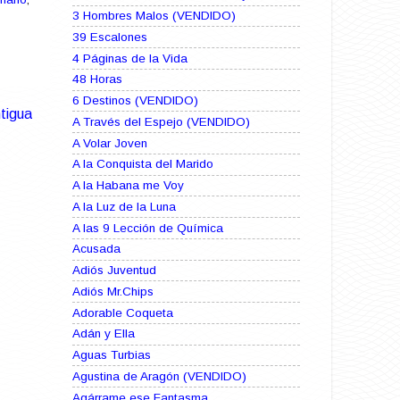
3 Hombres Malos (VENDIDO)
39 Escalones
4 Páginas de la Vida
48 Horas
6 Destinos (VENDIDO)
tigua
A Través del Espejo (VENDIDO)
A Volar Joven
A la Conquista del Marido
A la Habana me Voy
A la Luz de la Luna
A las 9 Lección de Química
Acusada
Adiós Juventud
Adiós Mr.Chips
Adorable Coqueta
Adán y Ella
Aguas Turbias
Agustina de Aragón (VENDIDO)
Agárrame ese Fantasma