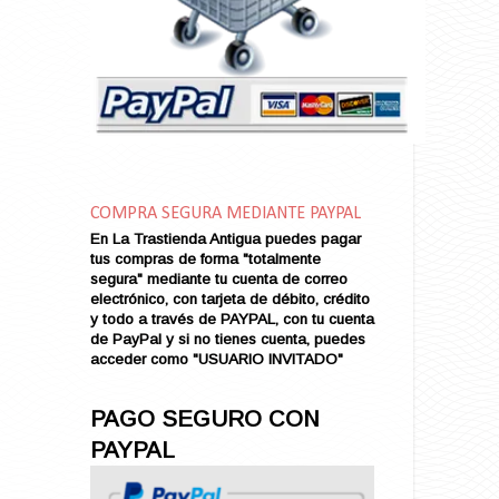
Amarga Victoria
Ambiciosa
Amor a Medianoche
Amor en Conserva (VENDIDO)
Amor que Mata
Amor sin Refugio
Amor y Periodismo
Amores con un Extraño (VENDIDO)
Ana Karenina
COMPRA SEGURA MEDIANTE PAYPAL
Ana de Brooklyn
En La Trastienda Antigua puedes pagar
tus compras de forma "totalmente
Ana y El Rey de Siam
segura" mediante tu cuenta de correo
Anatomía de un Asesinato
electrónico, con tarjeta de débito, crédito
Andrés Harvey Millonario (VENDIDO)
y todo a través de PAYPAL, con tu cuenta
de PayPal y si no tienes cuenta, puedes
Andrés Harvey Tenorio
acceder como "USUARIO INVITADO"
Andrés Harvey se Enamora (VENDIDO)
Angel
PAGO SEGURO CON
Ansia de Amor (VENDIDO)
PAYPAL
Aníbal
Aquella Noche en Rio