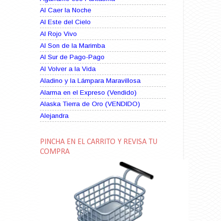
Al Caer la Noche
Al Este del Cielo
Al Rojo Vivo
Al Son de la Marimba
Al Sur de Pago-Pago
Al Volver a la Vida
Aladino y la Lámpara Maravillosa
Alarma en el Expreso (Vendido)
Alaska Tierra de Oro (VENDIDO)
Alejandra
Alma Rebelde (VENDIDO)
Alma Zíngara
PINCHA EN EL CARRITO Y REVISA TU
Alma en Suplicio (VENDIDO)
COMPRA
Almas Borrascosas
Almas en el Mar
Ama Rosa
Amame esta Noche (VENDIDO)
Amanda La Paciente Peligrosa