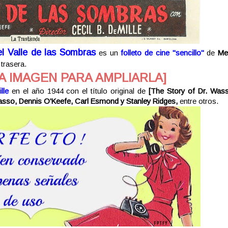
el Valle de las Sombras
es un
folleto de cine "sencillo"
de
Me
 trasera.
A IMAGEN PARA AMPLIARLA]
lle
en el año 1944 con el título original de
[
The Story of Dr. Wass
asso, Dennis O'Keefe, Carl Esmond y Stanley Ridges,
entre otros.