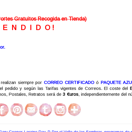
ortes Gratuitos Recogida en Tienda)
V E N D I D O !
or.
realizan siempre por
CORREO CERTIFICADO
ó
PAQUETE AZU
del pedido y según las Tarifas vigentes de Correos. El coste del
s, Postales, Retratos será de
3 €uros
, independientemente del 
Gary Cooper
,
Laraine Day
,
P
,
Por el Valle de las Sombras
,
programas de