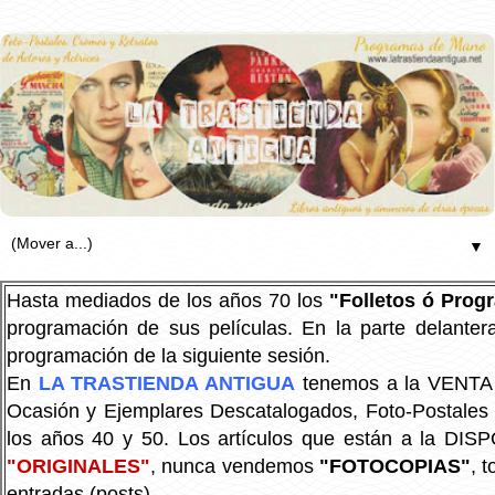
▼
Hasta mediados de los años 70 los
"Folletos ó Pro
programación de sus películas. En la parte delanter
programación de la siguiente sesión.
En
LA TRASTIENDA ANTIGUA
tenemos a la VENTA P
Ocasión y Ejemplares Descatalogados, Foto-Postales Re
los años 40 y 50.
Los artículos que están a la DIS
"ORIGINALES"
, nunca vendemos
"FOTOCOPIAS"
, 
entradas (posts).