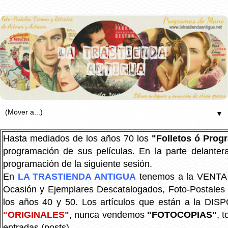
▼
Hasta mediados de los años 70 los
"Folletos ó Pro
programación de sus películas. En la parte delanter
programación de la siguiente sesión.
En
LA TRASTIENDA ANTIGUA
tenemos a la VENTA P
Ocasión y Ejemplares Descatalogados, Foto-Postales Re
los años 40 y 50.
Los artículos que están a la DIS
"ORIGINALES"
, nunca vendemos
"FOTOCOPIAS"
, 
entradas (posts).