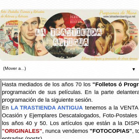
▼
Hasta mediados de los años 70 los
"Folletos ó Pro
programación de sus películas. En la parte delanter
programación de la siguiente sesión.
En
LA TRASTIENDA ANTIGUA
tenemos a la VENTA P
Ocasión y Ejemplares Descatalogados, Foto-Postales Re
los años 40 y 50.
Los artículos que están a la DIS
"ORIGINALES"
, nunca vendemos
"FOTOCOPIAS"
, 
entradas (posts).