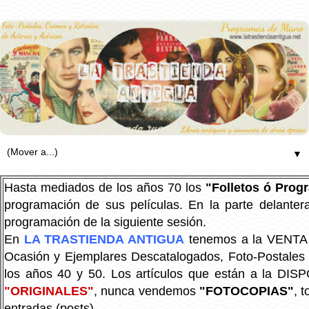
▼
Hasta mediados de los años 70 los
"Folletos ó Pro
programación de sus películas. En la parte delanter
programación de la siguiente sesión.
En
LA TRASTIENDA ANTIGUA
tenemos a la VENTA P
Ocasión y Ejemplares Descatalogados, Foto-Postales Re
los años 40 y 50.
Los artículos que están a la DIS
"ORIGINALES"
, nunca vendemos
"FOTOCOPIAS"
, 
entradas (posts).