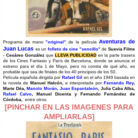
Aventuras de
Programa de mano
"original"
de la película
Juan Lucas
es un
folleto de cine "sencillo"
de
Suevia Films
- Cesáreo González
que
LLEVA PUBLICIDAD
en la parte trasera
de los Cines Fantasio y París de Barcelona, donde se anuncia el
estreno para el día 1 de Mayo, pero no consta de qué año, es
probable que sea de finales de los 40 principios de los 50.
Película española dirigida por
Rafael Gil
en el año 1949 basada en
la novela de
Manuel Halcón,
e interpretada por
Fernando Rey
,
Marie Déa,
Manolo Morán
,
Juan Espantaleón
, Julia Caba Alba,
Rafael Calvo
, Manuel Dicenta y Fernando Fernández de
Córdoba,
entre otros.
[PINCHAR EN LAS IMAGENES PARA
AMPLIARLAS]