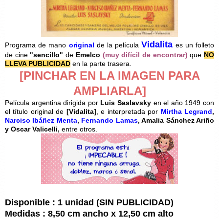
Vidalita
Programa de mano
original
de la película
es un folleto
de cine
"sencillo"
de
Emelco
(muy difícil de encontrar)
que
NO
LLEVA PUBLICIDAD
en la parte trasera.
[PINCHAR EN LA IMAGEN PARA
AMPLIARLA]
Película argentina dirigida por
Luis Saslavsky
en el año 1949 con
el título original de
[
Vidalita]
, e interpretada por
Mirtha Legrand
,
Narciso Ibáñez Menta
,
Fernando Lamas
, Amalia Sánchez Ariño
y Oscar Valicelli,
entre otros.
Disponible : 1 unidad (SIN PUBLICIDAD)
Medidas : 8,50 cm ancho x 12,50 cm alto