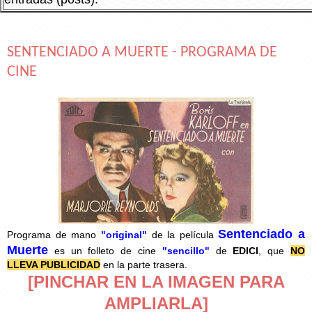
SENTENCIADO A MUERTE - PROGRAMA DE
CINE
Sentenciado a
Programa de mano
"original"
de la película
Muerte
es un folleto de cine
"sencillo"
de
EDICI
, que
NO
LLEVA PUBLICIDAD
en la parte trasera.
[PINCHAR EN LA IMAGEN PARA
AMPLIARLA]