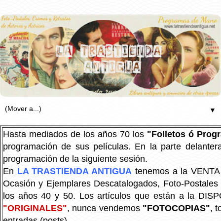
▼
Hasta mediados de los años 70 los
"Folletos ó Pro
programación de sus películas. En la parte delanter
programación de la siguiente sesión.
En
LA TRASTIENDA ANTIGUA
tenemos a la VENTA P
Ocasión y Ejemplares Descatalogados, Foto-Postales Re
los años 40 y 50.
Los artículos que están a la DIS
"ORIGINALES"
, nunca vendemos
"FOTOCOPIAS"
, 
entradas (posts).