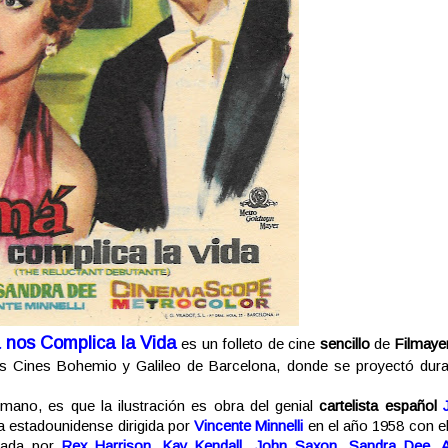
nos Complica la Vida
es un folleto de cine
sencillo
de
Filmayer
os Cines Bohemio y Galileo de Barcelona, donde se proyectó dura
mano, es que la ilustración es obra del genial
cartelista español
la estadounidense dirigida por
Vincente Minnelli
en el año 1958 con el 
etada por
Rex Harrison
,
Kay Kendall
,
John Saxon
,
Sandra Dee
,