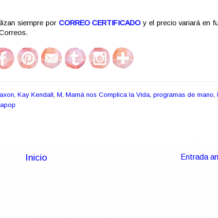
lizan siempre por
CORREO CERTIFICADO
y el precio variará en f
e Correos.
Saxon
,
Kay Kendall
,
M
,
Mamá nos Complica la Vida
,
programas de mano
,
lapop
Inicio
Entrada an