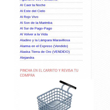
Al Caer la Noche
Al Este del Cielo
Al Rojo Vivo
Al Son de la Marimba
Al Sur de Pago-Pago
Al Volver a la Vida
Aladino y la Lámpara Maravillosa
Alarma en el Expreso (Vendido)
Alaska Tierra de Oro (VENDIDO)
Alejandra
Alma Rebelde (VENDIDO)
Alma Zíngara
PINCHA EN EL CARRITO Y REVISA TU
Alma en Suplicio (VENDIDO)
COMPRA
Almas Borrascosas
Almas en el Mar
Ama Rosa
Amame esta Noche (VENDIDO)
Amanda La Paciente Peligrosa