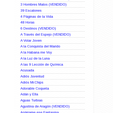
3 Hombres Malos (VENDIDO)
39 Escalones
4 Páginas de la Vida
48 Horas
6 Destinos (VENDIDO)
A Través del Espejo (VENDIDO)
A Volar Joven
A la Conquista del Marido
A la Habana me Voy
A la Luz de la Luna
A las 9 Lección de Química
Acusada
Adiós Juventud
Adiós Mr.Chips
Adorable Coqueta
Adán y Ella
Aguas Turbias
Agustina de Aragón (VENDIDO)
Agárrame ese Fantasma