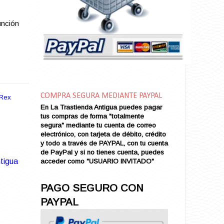
Amarga Victoria
Ambiciosa
unción
Amor a Medianoche
Amor en Conserva (VENDIDO)
Amor que Mata
Amor sin Refugio
Amor y Periodismo
Amores con un Extraño (VENDIDO)
Ana Karenina
COMPRA SEGURA MEDIANTE PAYPAL
Rex
Ana de Brooklyn
En La Trastienda Antigua puedes pagar
tus compras de forma "totalmente
Ana y El Rey de Siam
segura" mediante tu cuenta de correo
Anatomía de un Asesinato
electrónico, con tarjeta de débito, crédito
Andrés Harvey Millonario (VENDIDO)
y todo a través de PAYPAL, con tu cuenta
de PayPal y si no tienes cuenta, puedes
Andrés Harvey Tenorio
tigua
acceder como "USUARIO INVITADO"
Andrés Harvey se Enamora (VENDIDO)
Angel
PAGO SEGURO CON
Ansia de Amor (VENDIDO)
PAYPAL
Aníbal
Aquella Noche en Rio