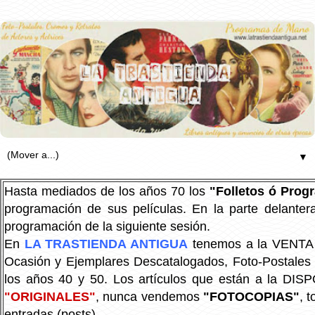
▼
Hasta mediados de los años 70 los
"Folletos ó Pro
programación de sus películas. En la parte delanter
programación de la siguiente sesión.
En
LA TRASTIENDA ANTIGUA
tenemos a la VENTA P
Ocasión y Ejemplares Descatalogados, Foto-Postales Re
los años 40 y 50.
Los artículos que están a la DIS
"ORIGINALES"
, nunca vendemos
"FOTOCOPIAS"
, 
entradas (posts).