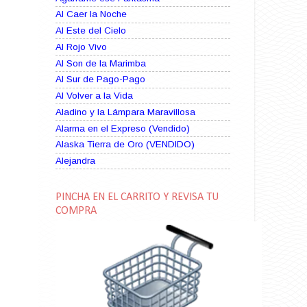
Al Caer la Noche
Al Este del Cielo
Al Rojo Vivo
Al Son de la Marimba
Al Sur de Pago-Pago
Al Volver a la Vida
Aladino y la Lámpara Maravillosa
Alarma en el Expreso (Vendido)
Alaska Tierra de Oro (VENDIDO)
Alejandra
Alma Rebelde (VENDIDO)
Alma Zíngara
PINCHA EN EL CARRITO Y REVISA TU
Alma en Suplicio (VENDIDO)
COMPRA
Almas Borrascosas
Almas en el Mar
Ama Rosa
Amame esta Noche (VENDIDO)
Amanda La Paciente Peligrosa