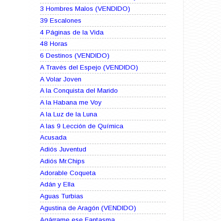
3 Hombres Malos (VENDIDO)
39 Escalones
4 Páginas de la Vida
48 Horas
6 Destinos (VENDIDO)
A Través del Espejo (VENDIDO)
A Volar Joven
A la Conquista del Marido
A la Habana me Voy
A la Luz de la Luna
A las 9 Lección de Química
Acusada
Adiós Juventud
Adiós Mr.Chips
Adorable Coqueta
Adán y Ella
Aguas Turbias
Agustina de Aragón (VENDIDO)
Agárrame ese Fantasma