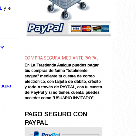
Amarga Victoria
Ambiciosa
L
y el
Amor a Medianoche
Amor en Conserva (VENDIDO)
Amor que Mata
Amor sin Refugio
Amor y Periodismo
oy
Amores con un Extraño (VENDIDO)
Ana Karenina
COMPRA SEGURA MEDIANTE PAYPAL
Ana de Brooklyn
En La Trastienda Antigua puedes pagar
tus compras de forma "totalmente
Ana y El Rey de Siam
segura" mediante tu cuenta de correo
Anatomía de un Asesinato
electrónico, con tarjeta de débito, crédito
tigua
Andrés Harvey Millonario (VENDIDO)
y todo a través de PAYPAL, con tu cuenta
de PayPal y si no tienes cuenta, puedes
Andrés Harvey Tenorio
acceder como "USUARIO INVITADO"
Andrés Harvey se Enamora (VENDIDO)
Angel
PAGO SEGURO CON
Ansia de Amor (VENDIDO)
PAYPAL
Aníbal
Aquella Noche en Rio