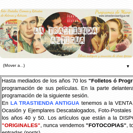
▼
Hasta mediados de los años 70 los
"Folletos ó Pro
programación de sus películas. En la parte delanter
programación de la siguiente sesión.
En
LA TRASTIENDA ANTIGUA
tenemos a la VENTA P
Ocasión y Ejemplares Descatalogados, Foto-Postales Re
los años 40 y 50.
Los artículos que están a la DIS
"ORIGINALES"
, nunca vendemos
"FOTOCOPIAS"
, 
entradas (posts).