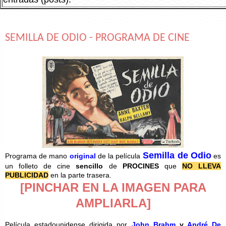
SEMILLA DE ODIO - PROGRAMA DE CINE
Semilla de Odio
Programa de mano
original
de la película
es
un folleto de cine
sencillo
de
PROCINES
que
NO LLEVA
PUBLICIDAD
en la parte trasera.
[PINCHAR EN LA IMAGEN PARA
AMPLIARLA]
Película estadounidense dirigida por
John Brahm
y
André De