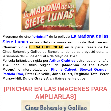
La Madona de las
Programa de cine
"original"
de la película
Siete Lunas
es un folleto de mano
sencillo
de
Distribución
Chamartin
que
LLEVA PUBLICIDAD
en la parte trasera de los
Cines Bohemio y Galileo de Barcelona, donde se proyectó durante
la semana del 28 de Abril al 4 de Mayo de 1947.
Película británica dirigida por
Arthur Crabtree
estrenada en el año
1945 con el título original de
[
Madonna of the Seven
Moons],
e interpretada por
Phyllis Calvert
,
Stewart Granger
,
Patricia Roc
,
Peter Glenville
,
John Stuart
,
Reginald Tate
,
Peter
Murray-Hill
,
Dulcie Gray y
Alan Haines
, entre otros.
[PINCHAR EN LAS IMAGENES PARA
AMPLIARLAS]