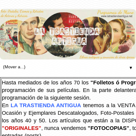
▼
Hasta mediados de los años 70 los
"Folletos ó Pro
programación de sus películas. En la parte delanter
programación de la siguiente sesión.
En
LA TRASTIENDA ANTIGUA
tenemos a la VENTA P
Ocasión y Ejemplares Descatalogados, Foto-Postales Re
los años 40 y 50.
Los artículos que están a la DIS
"ORIGINALES"
, nunca vendemos
"FOTOCOPIAS"
, 
entradas (posts).