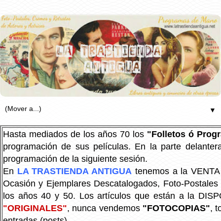
▼
Hasta mediados de los años 70 los
"Folletos ó Pro
programación de sus películas. En la parte delanter
programación de la siguiente sesión.
En
LA TRASTIENDA ANTIGUA
tenemos a la VENTA P
Ocasión y Ejemplares Descatalogados, Foto-Postales Re
los años 40 y 50.
Los artículos que están a la DIS
"ORIGINALES"
, nunca vendemos
"FOTOCOPIAS"
, 
entradas (posts).