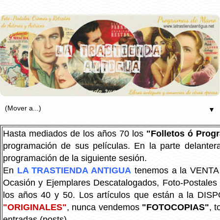
▼
Hasta mediados de los años 70 los
"Folletos ó Pro
programación de sus películas. En la parte delanter
programación de la siguiente sesión.
En
LA TRASTIENDA ANTIGUA
tenemos a la VENTA P
Ocasión y Ejemplares Descatalogados, Foto-Postales Re
los años 40 y 50.
Los artículos que están a la DIS
"ORIGINALES"
, nunca vendemos
"FOTOCOPIAS"
, 
entradas (posts).