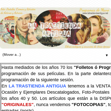
▼
Hasta mediados de los años 70 los
"Folletos ó Pro
programación de sus películas. En la parte delanter
programación de la siguiente sesión.
En
LA TRASTIENDA ANTIGUA
tenemos a la VENTA P
Ocasión y Ejemplares Descatalogados, Foto-Postales Re
los años 40 y 50.
Los artículos que están a la DIS
"ORIGINALES"
, nunca vendemos
"FOTOCOPIAS"
, 
entradas (posts).