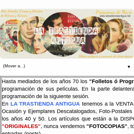
▼
Hasta mediados de los años 70 los
"Folletos ó Pro
programación de sus películas. En la parte delanter
programación de la siguiente sesión.
En
LA TRASTIENDA ANTIGUA
tenemos a la VENTA P
Ocasión y Ejemplares Descatalogados, Foto-Postales Re
los años 40 y 50.
Los artículos que están a la DIS
"ORIGINALES"
, nunca vendemos
"FOTOCOPIAS"
, 
entradas (posts).