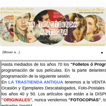
▼
Hasta mediados de los años 70 los
"Folletos ó Pro
programación de sus películas. En la parte delanter
programación de la siguiente sesión.
En
LA TRASTIENDA ANTIGUA
tenemos a la VENTA P
Ocasión y Ejemplares Descatalogados, Foto-Postales Re
los años 40 y 50.
Los artículos que están a la DIS
"ORIGINALES"
, nunca vendemos
"FOTOCOPIAS"
, 
entradas (posts).